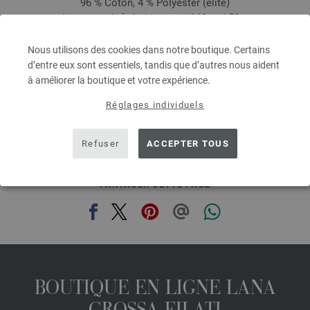
96 % Coton, 4 % Polyester (elité)
Longueur de la bobine: env. 160 m / 50 g
Épaisseur de l'aiguille: 3,5 - 4,5
4,16 €
Nous utilisons des cookies dans notre boutique. Certains
4,84 $
d’entre eux sont essentiels, tandis que d’autres nous aident
hors TVA, frais de port en sus, Prix de base:
83,20 €
/ kg
à améliorer la boutique et votre expérience.
prev
next
Réglages individuels
Refuser
ACCEPTER TOUS
PARTAGER CETTE PAGE
BOUTIQUE EN LIGNE LANA