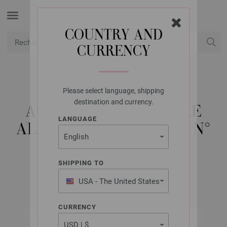
COUNTRY AND
CURRENCY
USD
Mon compte
Please select language, shipping
LANA GROSSA
destination and currency.
AIGUILLE CIRCULAIRE
LANGUAGE
ALUMINIUM RAINBOW N°
8,0/100CM
SHIPPING TO
USA - The United States
of America
CURRENCY