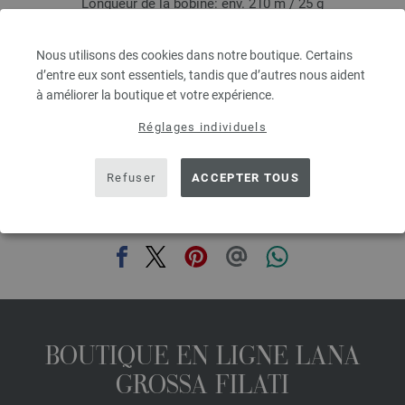
Longueur de la bobine: env. 210 m / 25 g
Épaisseur de l'aiguille: 4,5 - 5
6,64 € - 8,36 €
Nous utilisons des cookies dans notre boutique. Certains
7,73 $ - 9,73 $
d’entre eux sont essentiels, tandis que d’autres nous aident
hors TVA, frais de port en sus, Prix de base:
265,60 € - 334,40 €
/ kg
à améliorer la boutique et votre expérience.
prev
next
Réglages individuels
Refuser
ACCEPTER TOUS
PARTAGER CETTE PAGE
BOUTIQUE EN LIGNE LANA
GROSSA FILATI