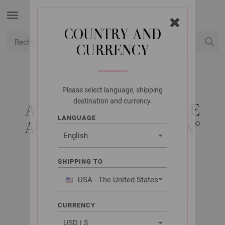
COUNTRY AND
CURRENCY
USD
Mon compte
Please select language, shipping
LANA GROSSA
destination and currency.
AIGUILLE CIRCULAIRE
LANGUAGE
ACIER INOXYDABLE N°
5,0/60CM
SHIPPING TO
USA - The United States
of America
CURRENCY