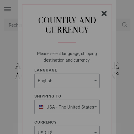
COUNTRY AND
CURRENCY
USD
Mon compte
Please select language, shipping
LANA GROSSA
destination and currency.
AIGUILLE CIRCULAIRE
LANGUAGE
ACIER INOXYDABLE N°
3,0/80CM
SHIPPING TO
USA - The United States
of America
CURRENCY