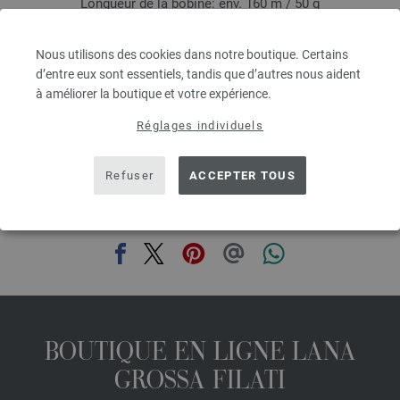
Longueur de la bobine: env. 160 m / 50 g
Épaisseur de l'aiguille: 3 - 3,5
5,46 €
Nous utilisons des cookies dans notre boutique. Certains
6,38 $
d’entre eux sont essentiels, tandis que d’autres nous aident
hors TVA, frais de port en sus, Prix de base:
109,20 €
/ kg
à améliorer la boutique et votre expérience.
prev
next
Réglages individuels
Refuser
ACCEPTER TOUS
PARTAGER CETTE PAGE
BOUTIQUE EN LIGNE LANA
GROSSA FILATI