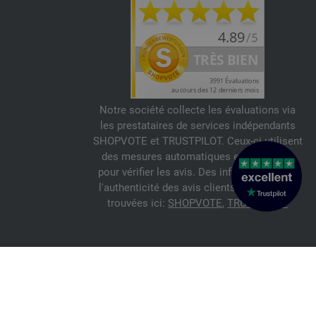
Notre société collecte les évaluations via
les prestataires de services indépendants
SHOPVOTE et TRUSTPILOT. Ceux-ci utilisent
des mesures automatiques et manuelles
pour vérifier les avis. Des informations sur
l'authenticité des avis clients peuvent être
trouvées ici:
SHOPVOTE
,
TRUSTPILOT