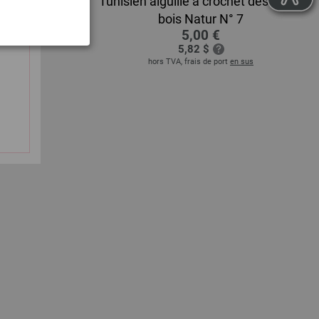
et design en
Tunisien aiguille à crochet design en
,5
bois Natur N° 7
5,00 €
5,82 $
 sus
hors TVA, frais de port
en sus