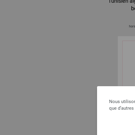
Tunisien ai
b
hors
Nous utiliso
que d’autres