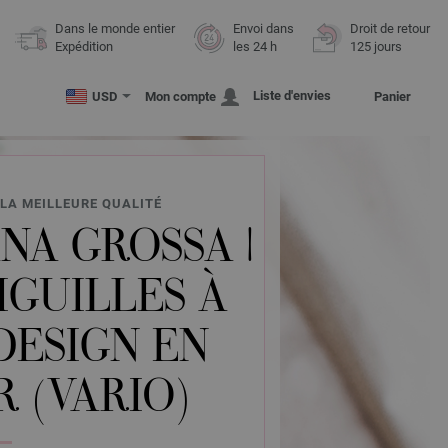
Dans le monde entier
Envoi dans
Droit de retour
Expédition
les 24 h
125 jours
Liste d'envies
USD
Mon compte
Panier
LA MEILLEURE QUALITÉ
NA GROSSA |
IGUILLES À
DESIGN EN
R (VARIO)