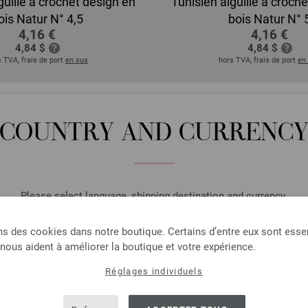
guille à crochet design en
Tunisien aiguille à croch
ois Natur N° 4,5
bois Natur N° 
4,16 €
4,16 €
4,84 $
4,84 $
 TVA, frais de port
en sus
hors TVA, frais de port
en
COUNTRY AND CURRENC
Please select language, shipping destination and currency.
LANGUAGE
ns des cookies dans notre boutique. Certains d’entre eux sont essen
 nous aident à améliorer la boutique et votre expérience.
Réglages individuels
SHIPPING TO
USA - The United States of America