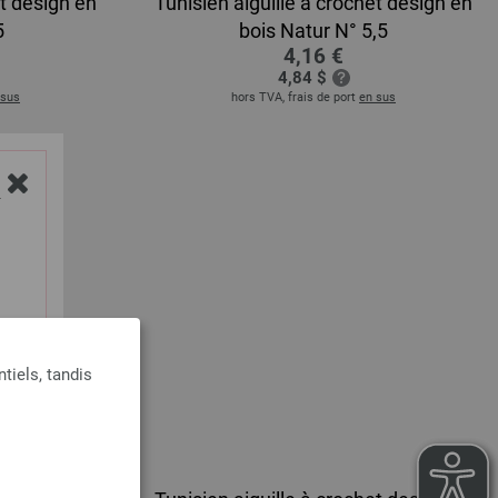
et design en
Tunisien aiguille à crochet design en
5
bois Natur N° 5,5
4,16 €
4,84 $
 sus
hors TVA, frais de port
en sus
Y
tiels, tandis