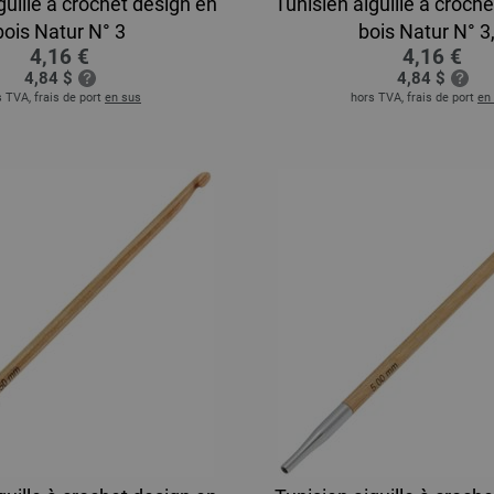
guille à crochet design en
Tunisien aiguille à croch
bois Natur N° 3
bois Natur N° 3
4,16 €
4,16 €
4,84 $
4,84 $
 TVA, frais de port
en sus
hors TVA, frais de port
en