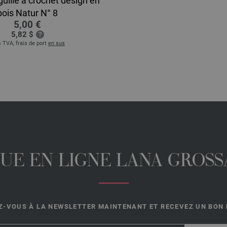
guille à crochet design en
bois Natur N° 8
5,00 €
5,82 $
 TVA, frais de port
en sus
UE EN LIGNE LANA GROSSA
-VOUS À LA NEWSLETTER MAINTENANT ET RECEVEZ UN BON D