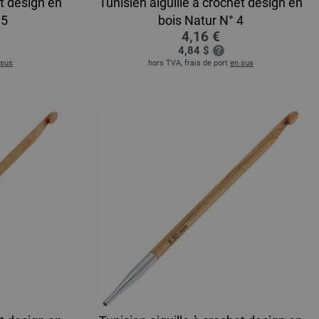
et design en
Tunisien aiguille à crochet design en
,5
bois Natur N° 4
4,16 €
4,84 $
 sus
hors TVA, frais de port
en sus