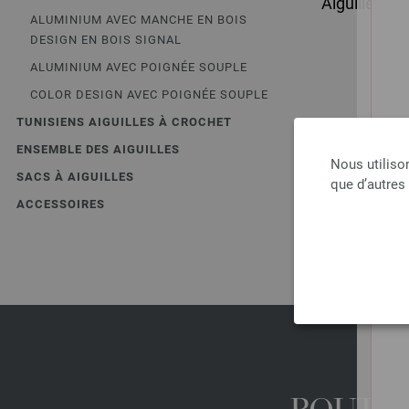
Aiguille à c
ALUMINIUM AVEC MANCHE EN BOIS
DESIGN EN BOIS SIGNAL
2
3
ALUMINIUM AVEC POIGNÉE SOUPLE
hors
COLOR DESIGN AVEC POIGNÉE SOUPLE
TUNISIENS AIGUILLES À CROCHET
ENSEMBLE DES AIGUILLES
Nous utiliso
SACS À AIGUILLES
que d’autres
ACCESSOIRES