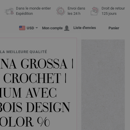
Dans le monde entier
Envoi dans
Droit de retour
Expédition
les 24 h
125 jours
Liste d'envies
USD
Mon compte
Panier
LA MEILLEURE QUALITÉ
NA GROSSA |
 CROCHET |
IUM AVEC
OIS DESIGN
COLOR %