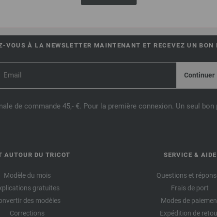
UE EN LIGNE LANA GROSSA
-VOUS À LA NEWSLETTER MAINTENANT ET RECEVEZ UN BON D
male de commande 45,- €. Pour la première connexion. Un seul bon p
T AUTOUR DU TRICOT
SERVICE & AIDE
Modèle du mois
Questions et répons
xplications gratuites
Frais de port
onvertir des modèles
Modes de paiemen
Corrections
Expédition de retou