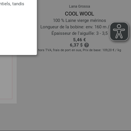
tiels, tandis
Lana Grossa
COOL WOOL
 (elité)
100 % Laine vierge mérinos
60 m / 50 g
Longueur de la bobine: env. 160 m / 50 g
5 - 4,5
Épaisseur de l'aiguille: 3 - 3,5
5,46 €
6,37 $
base:
83,20 €
/ kg
hors TVA, frais de port en sus, Prix de base:
109,20 €
/ kg