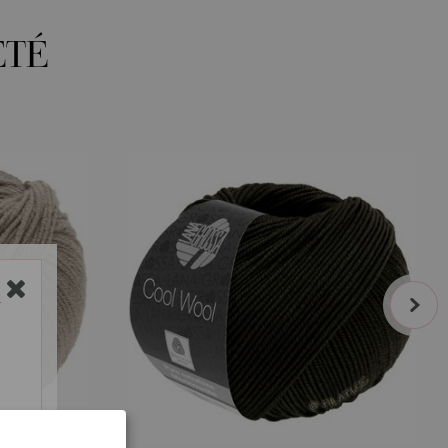
ETÉ
next
Y