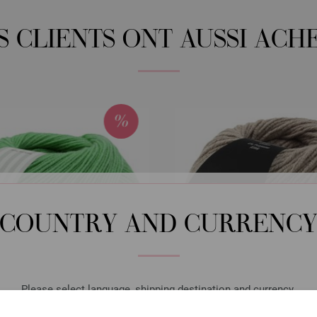
S CLIENTS ONT AUSSI ACH
COUNTRY AND CURRENC
Please select language, shipping destination and currency.
LANGUAGE