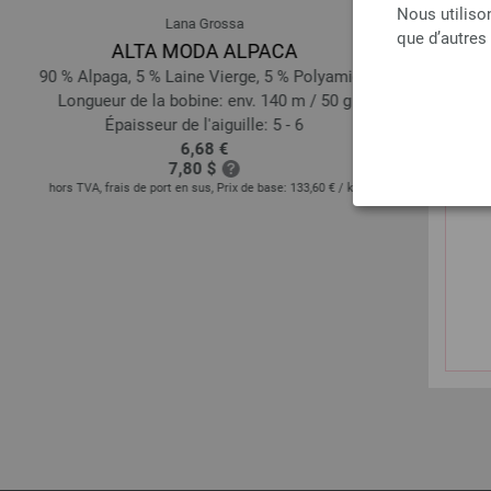
Nous utiliso
Lana Grossa
que d’autres
ALTA MODA ALPACA
COOL WO
90 % Alpaga, 5 % Laine Vierge, 5 % Polyamide
100 
Longueur de la bobine: env. 140 m / 50 g
Longueur d
Épaisseur de l'aiguille: 5 - 6
Épais
6,68 €
7,80 $
hors TVA, frais de port en sus, Prix de base:
133,60 €
/ kg
hors TVA, frais de 