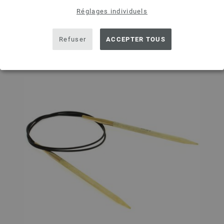
Réglages individuels
Ajouter à liste d'envies
Refuser
ACCEPTER TOUS