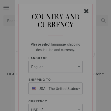
COUNTRY AND
CURRENCY
USD
Mon compte
Please select language, shipping
LANA GROSSA
destination and currency.
TUNIQUE SOLO LINO
LANGUAGE
FILATI Lino No. 1 - Magazine (DE) + Explications (FR) | Modèle 2
SHIPPING TO
USA - The United States
of America
CURRENCY