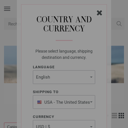
COUNTRY AND
CURRENCY
USD
Mon compte
Please select language, shipping
destination and currency.
LANGUAGE
FILS LANA GROSSA
SHIPPING TO
USA - The United States
of America
Affichage
CURRENCY
Catégories
Filtrer par