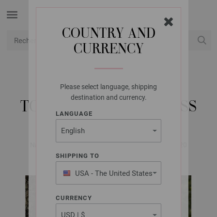
COUNTRY AND
CURRENCY
USD
Mon compte
Please select language, shipping
LANA GROSSA
destination and currency.
TOP SUMMER SOFTNESS
LANGUAGE
Natural Knits No. 1 | Modèle 29 / Tricot 31 Modèle 20
SHIPPING TO
USA - The United States
of America
CURRENCY