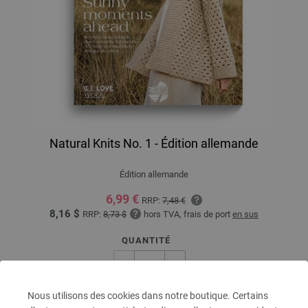
Natural Knits No. 1 - Édition allemande
Édition allemande
6,99 €
RRP:
7,48 €
8,16 $
RRP:
8,73 $
hors TVA, frais de port
en sus
QUANTITÉ
Nous utilisons des cookies dans notre boutique. Certains
DANS LE PANIER