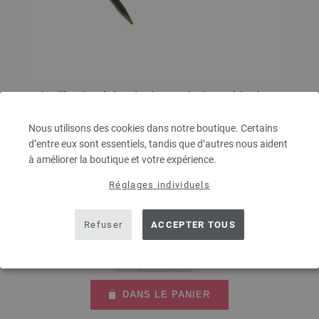
Aiguille circulaire design en bois Multicolor N°
5,0/80cm
Nous utilisons des cookies dans notre boutique. Certains
d’entre eux sont essentiels, tandis que d’autres nous aident
Aiguille circulaire design en bois Multicolor LANA GROSSA,en bois de
à améliorer la boutique et votre expérience.
bouleau durable, N°5, longueur 80cm
Réglages individuels
7,98 €
9,32 $
hors TVA, frais de port
en sus
Refuser
ACCEPTER TOUS
QUANTITÉ
DANS LE PANIER