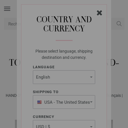
COUNTRY AND
CURRENCY
USD
Mon compte
Please select language, shipping
LANA GROSSA
destination and currency.
TOP SETACOTONE HAND-
LANGUAGE
DYED
SHIPPING TO
HAND-DYED No. 2 - Magazine allemand + explications en français |
Modèle 27
USA - The United States
of America
CURRENCY