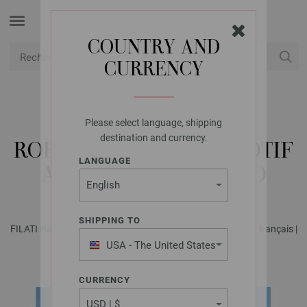
COUNTRY AND
CURRENCY
USD
Mon compte
Please select language, shipping
LANA GROSSA
destination and currency.
ROBE EN BRIDES ET MOTIF
LANGUAGE
A DAMIER SOLO LINO
SHIPPING TO
FILATI Häkeln No. 8 - Magazine allemand + explications en français |
Modèle 37
USA - The United States
of America
CURRENCY