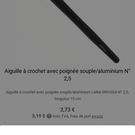
Aiguille à crochet avec poignée souple/aluminium N°
2,5
Aiguille à crochet avec poignée souple/aluminium LANA GROSSA N° 2,5,
longueur 15 cm
2,73 €
3,19 $
hors TVA, frais de port
en sus
QUANTITÉ