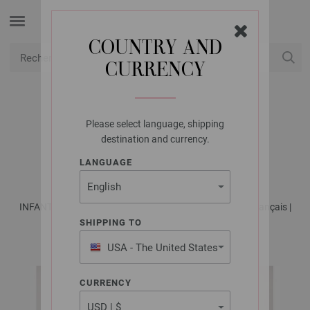
COUNTRY AND
CURRENCY
USD
Mon compte
Please select language, shipping
LANA GROSSA
destination and currency.
ROBE ELASTICO
LANGUAGE
INFANTI No. 19 - Magazine allemand + explications en français |
Modèle 32
SHIPPING TO
USA - The United States
of America
CURRENCY