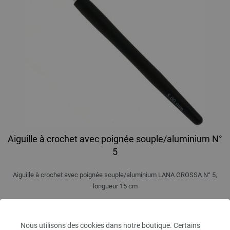
Aiguille à crochet avec poignée souple/aluminium N°
5
Aiguille à crochet avec poignée souple/aluminium LANA GROSSA N° 5,
longueur 15 cm
2,73 €
3,18 $
hors TVA, frais de port
en sus
Nous utilisons des cookies dans notre boutique. Certains