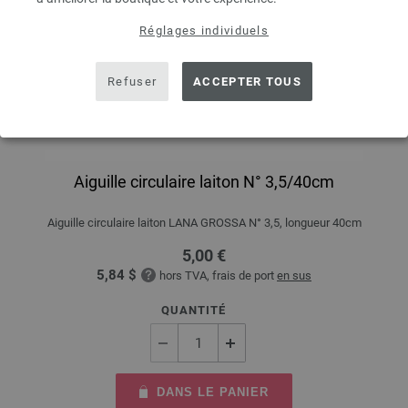
Réglages individuels
Refuser
ACCEPTER TOUS
Aiguille circulaire laiton N° 3,5/40cm
Aiguille circulaire laiton LANA GROSSA N° 3,5, longueur 40cm
5,00 €
5,84 $
hors TVA, frais de port
en sus
QUANTITÉ
DANS LE PANIER