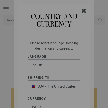
COUNTRY AND
CURRENCY
USD
Mon compte
Please select language, shipping
LANA GROSSA
destination and currency.
PULL SOFT COTTON
LANGUAGE
SOFT COTTON Kids & Babys (FR) | Modèle 11
SHIPPING TO
USA - The United States
of America
CURRENCY