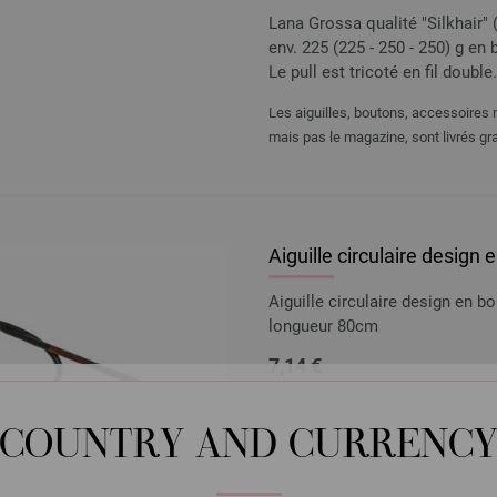
Lana Grossa qualité "Silkhair" 
env. 225 (225 - 250 - 250) g en bl
Le pull est tricoté en fil double.
Les aiguilles, boutons, accessoires n
mais pas le magazine, sont livrés gra
Aiguille circulaire design
Aiguille circulaire design en 
longueur 80cm
7,14 €
8,31 $
hors TVA, frais de port
e
QUANTITÉ
COUNTRY AND CURRENC
DANS