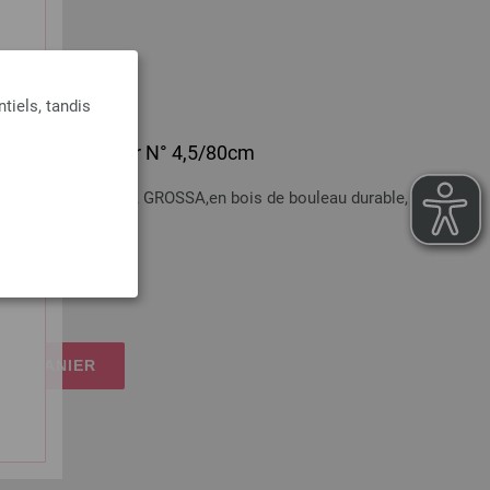
tiels, tandis
 en bois Multicolor N° 4,5/80cm
bois Multicolor LANA GROSSA,en bois de bouleau durable, N°4,5,
n sus
 LE PANIER