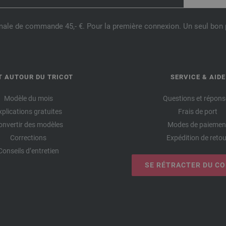
male de commande 45,- €. Pour la première connexion. Un seul bon p
T AUTOUR DU TRICOT
SERVICE & AIDE
Modèle du mois
Questions et répons
xplications gratuites
Frais de port
onvertir des modèles
Modes de paiemen
Corrections
Expédition de retou
Conseils d’entretien
SE RÉTRACTER DU C