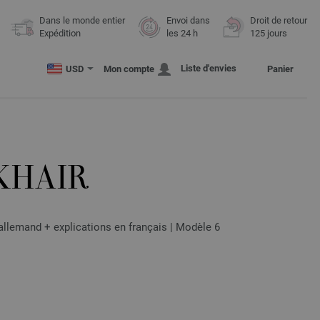
Dans le monde entier
Envoi dans
Droit de retour
Expédition
les 24 h
125 jours
Liste d'envies
USD
Mon compte
Panier
KHAIR
lemand + explications en français | Modèle 6