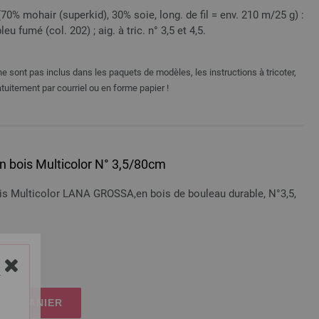
(70% mohair (superkid), 30% soie, long. de fil = env. 210 m/25 g) :
eu fumé (col. 202) ; aig. à tric. n° 3,5 et 4,5.
e sont pas inclus dans les paquets de modèles, les instructions à tricoter,
tuitement par courriel ou en forme papier !
 en bois Multicolor N° 3,5/80cm
bois Multicolor LANA GROSSA,en bois de bouleau durable, N°3,5,
n sus
Y
 LE PANIER