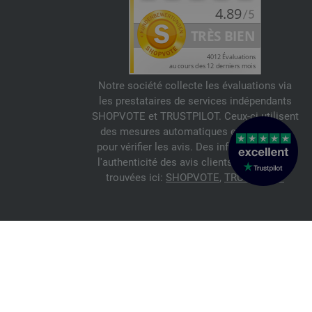
Notre société collecte les évaluations via
les prestataires de services indépendants
SHOPVOTE et TRUSTPILOT. Ceux-ci utilisent
des mesures automatiques et manuelles
pour vérifier les avis. Des informations sur
l'authenticité des avis clients peuvent être
trouvées ici:
SHOPVOTE
,
TRUSTPILOT
© 2026 FILATI eCommerce GmbH
Italiano