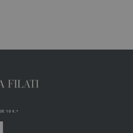
 FILATI
E 10 €.*