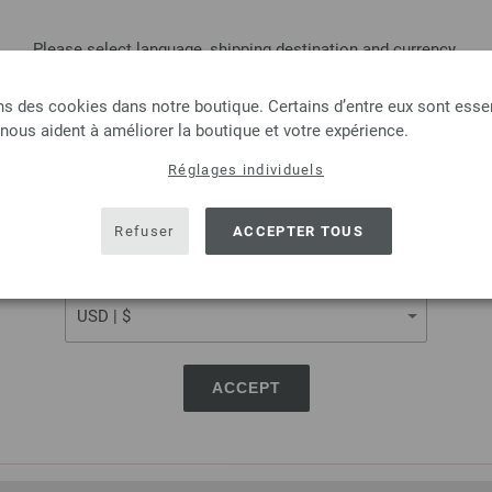
Ajouter à liste d'envies
Please select language, shipping destination and currency.
LANGUAGE
ns des cookies dans notre boutique. Certains d’entre eux sont essen
 nous aident à améliorer la boutique et votre expérience.
Aiguille circulaire design
Réglages individuels
SHIPPING TO
Aiguille circulaire design en 
USA - The United States of America
longueur 80cm
Refuser
ACCEPTER TOUS
7,98 €
CURRENCY
9,29 $
hors TVA, frais de port
e
QUANTITÉ
DANS
ACCEPT
Ajouter à liste d'envies