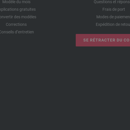
Modèle du mois
Questions et répons
xplications gratuites
Frais de port
onvertir des modèles
Modes de paiemen
Corrections
Expédition de retou
Conseils d’entretien
SE RÉTRACTER DU C