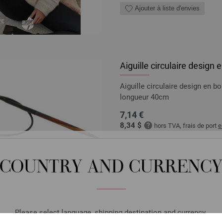
Ajouter à liste d'envies
Aiguille circulaire design
Aiguille circulaire design en 
longueur 40cm
7,14 €
8,34 $
hors TVA, frais de port
e
QUANTITÉ
DANS
COUNTRY AND CURRENC
Ajouter à liste d'envies
Please select language, shipping destination and currency.