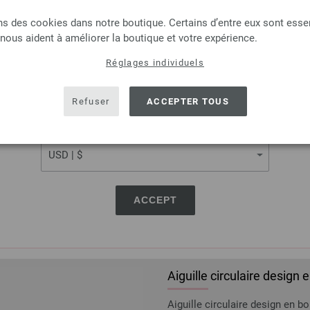
LANGUAGE
ns des cookies dans notre boutique. Certains d’entre eux sont essen
Aiguille circulaire design
 nous aident à améliorer la boutique et votre expérience.
Aiguille circulaire design en 
Réglages individuels
SHIPPING TO
longueur 80cm
USA - The United States of America
7,14 €
Refuser
ACCEPTER TOUS
8,34 $
hors TVA, frais de port
e
CURRENCY
QUANTITÉ
DANS
ACCEPT
Ajouter à liste d'envies
Aiguille circulaire design
Aiguille circulaire design en 