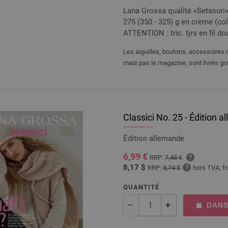
Lana Grossa qualité «Setasuri» (
275 (350 - 325) g en crème (col. 
ATTENTION : tric. tjrs en fil do
Les aiguilles, boutons, accessoires n
mais pas le magazine, sont livrés gra
Classici No. 25 - Édition 
Édition allemande
6,99 €
RRP:
7,48 €
8,17 $
RRP:
8,74 $
hors TVA, fr
QUANTITÉ
DANS