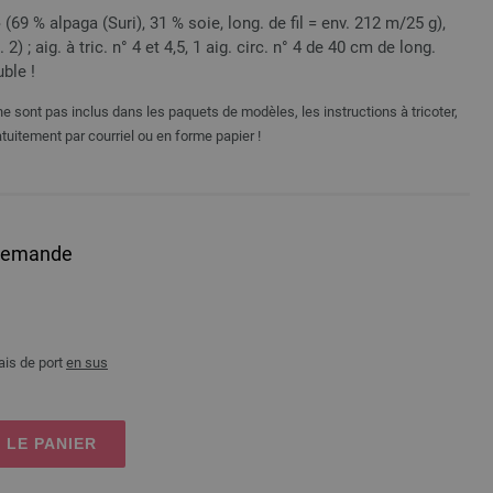
69 % alpaga (Suri), 31 % soie, long. de fil = env. 212 m/25 g),
2) ; aig. à tric. n° 4 et 4,5, 1 aig. circ. n° 4 de 40 cm de long.
uble !
e sont pas inclus dans les paquets de modèles, les instructions à tricoter,
tuitement par courriel ou en forme papier !
allemande
ais de port
en sus
 LE PANIER