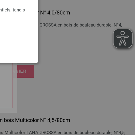
tiels, tandis
 en bois Multicolor N° 4,0/80cm
bois Multicolor LANA GROSSA,en bois de bouleau durable, N°4,
n sus
 LE PANIER
 en bois Multicolor N° 4,5/80cm
bois Multicolor LANA GROSSA,en bois de bouleau durable, N°4,5,