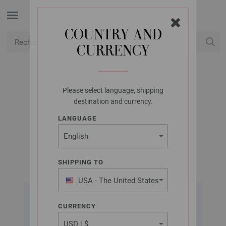
COUNTRY AND
CURRENCY
USD
Mon compte
Please select language, shipping
LANA GROSSA
destination and currency.
PULL LINARTE
LANGUAGE
FILATI CLASSICI No. 14 (FR) | Modèle 18
SHIPPING TO
USA - The United States
of America
CURRENCY