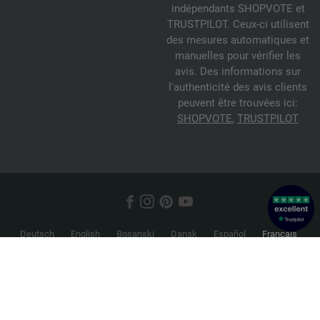
indépendants SHOPVOTE et
TRUSTPILOT. Ceux-ci utilisent
des mesures automatiques et
manuelles pour vérifier les
avis. Des informations sur
l'authenticité des avis clients
peuvent être trouvées ici:
SHOPVOTE
,
TRUSTPILOT
Deutsch
English
Bosanski
Dansk
Español
Français
Hrvatski
Italiano
Nederlands
Norsk
Русский
Srpski
Suomi
Svenska
© 2026 FILATI eCommerce GmbH