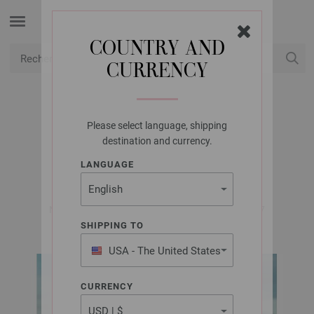
COUNTRY AND
CURRENCY
USD
Mon compte
Please select language, shipping
LANA GROSSA
destination and currency.
PULL ECOPUNO
LANGUAGE
Natural Knits No. 1 | Modèle 1 / Tricot 31 Modèle 7
SHIPPING TO
USA - The United States
of America
CURRENCY