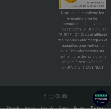
Notre société collecte les
évaluations via les
prestataires de services
indépendants SHOPVOTE et
TRUSTPILOT. Ceux-ci utilisent
des mesures automatiques et
manuelles pour vérifier les
avis. Des informations sur
l'authenticité des avis clients
peuvent être trouvées ici:
SHOPVOTE
,
TRUSTPILOT
Deutsch
English
Bosanski
Dansk
Español
Français