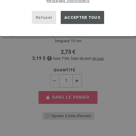
Réglages individuels
Aiguille à crochet avec poignée souple/aluminium N°
Refuser
ACCEPTER TOUS
4
Aiguille à crochet avec poignée souple/aluminium LANA GROSSA N° 4,
longueur 15 cm
2,73 €
3,19 $
hors TVA, frais de port
en sus
QUANTITÉ
DANS LE PANIER
Ajouter à liste d'envies