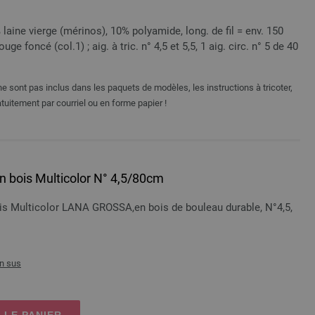
aine vierge (mérinos), 10% polyamide, long. de fil = env. 150
ge foncé (col.1) ; aig. à tric. n° 4,5 et 5,5, 1 aig. circ. n° 5 de 40
e sont pas inclus dans les paquets de modèles, les instructions à tricoter,
tuitement par courriel ou en forme papier !
 en bois Multicolor N° 4,5/80cm
bois Multicolor LANA GROSSA,en bois de bouleau durable, N°4,5,
n sus
 LE PANIER