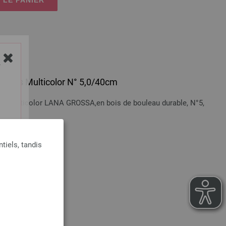
Y
 en bois Multicolor N° 5,0/40cm
bois Multicolor LANA GROSSA,en bois de bouleau durable, N°5,
n sus
tiels, tandis
 LE PANIER