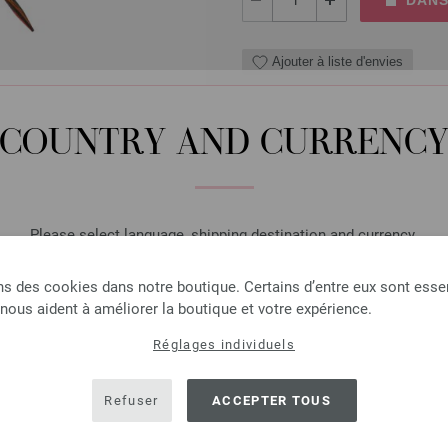
Ajouter à liste d'envies
COUNTRY AND CURRENC
Aiguille circulaire design
Aiguille circulaire design en 
longueur 40cm
Please select language, shipping destination and currency.
7,98 €
LANGUAGE
9,32 $
hors TVA, frais de port
e
ns des cookies dans notre boutique. Certains d’entre eux sont essen
 nous aident à améliorer la boutique et votre expérience.
QUANTITÉ
Réglages individuels
SHIPPING TO
DANS
USA - The United States of America
Refuser
ACCEPTER TOUS
Ajouter à liste d'envies
CURRENCY