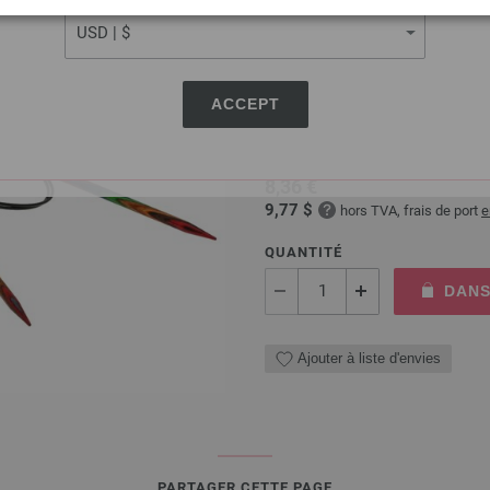
Aiguille circulaire design
ACCEPT
Aiguille circulaire design en 
longueur 80cm
8,36 €
9,77 $
hors TVA, frais de port
e
QUANTITÉ
DANS
Ajouter à liste d'envies
PARTAGER CETTE PAGE