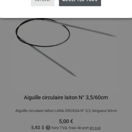
Aiguille circulaire laiton N° 3,5/60cm
Aiguille circulaire laiton LANA GROSSA N° 3,5, longueur 60cm
5,00 €
5,82 $
hors TVA, frais de port
en sus