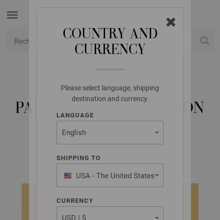
COUNTRY AND
CURRENCY
USD
Mon compte
Please select language, shipping
LANA GROSSA
destination and currency.
PANTALON SOFT COTTON
LANGUAGE
SOFT COTTON Kids & Babys (FR) | Modèle 12
SHIPPING TO
USA - The United States
of America
CURRENCY