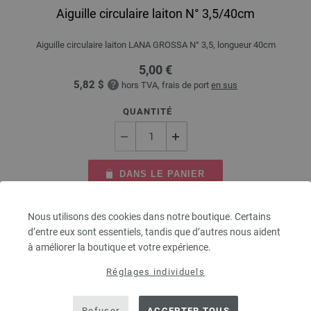
Aiguille circulaire laiton N° 3,5/40cm
Aiguille circulaire laiton LANA GROSSA N° 3,5, longueur 40cm
5,00 €
5,82 $
hors TVA, frais de port
en sus
QUANTITÉ
DANS LE PANIER
Nous utilisons des cookies dans notre boutique. Certains
Ajouter à liste d'envies
d’entre eux sont essentiels, tandis que d’autres nous aident
à améliorer la boutique et votre expérience.
Réglages individuels
Refuser
ACCEPTER TOUS