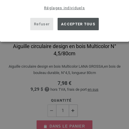
Réglages individuels
Refuser
ACCEPTER TOUS
Aiguille circulaire design en bois Multicolor N°
4,5/80cm
Aiguille circulaire design en bois Multicolor LANA GROSSA,en bois de
bouleau durable, N°4,5, longueur 80cm
7,98 €
9,29 $
hors TVA, frais de port
en sus
QUANTITÉ
DANS LE PANIER