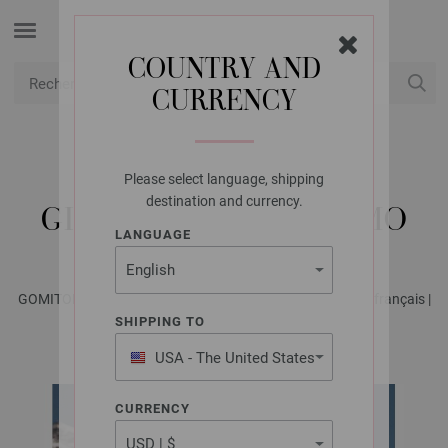
COUNTRY AND
CURRENCY
USD
Mon compte
Please select language, shipping
LANA GROSSA
destination and currency.
GILET GOMITOLO FUMO
LANGUAGE
GOMITOLO No. 16 - Magazine allemand + explications en français |
Modèle 14
SHIPPING TO
USA - The United States
of America
CURRENCY