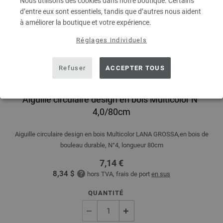
Nous utilisons des cookies dans notre boutique. Certains
d’entre eux sont essentiels, tandis que d’autres nous aident
à améliorer la boutique et votre expérience.
Réglages individuels
Refuser
ACCEPTER TOUS
Aiguille circulaire design en bois Multicolor N°
4,0/80cm
Aiguille circulaire design en bois Multicolor LANA GROSSA,en bois de
bouleau durable, N°4, longueur 80cm
7,14 €
8,34 $
hors TVA, frais de port
en sus
QUANTITÉ