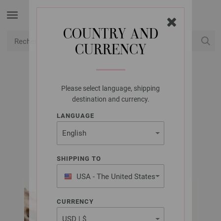
COUNTRY AND
CURRENCY
USD
Mon compte
Please select language, shipping
LANA GROSSA
destination and currency.
GILET ELASTICO
LANGUAGE
FILATI CLASSICI No. 14 (FR) | Modèle 1
SHIPPING TO
USA - The United States
of America
CURRENCY