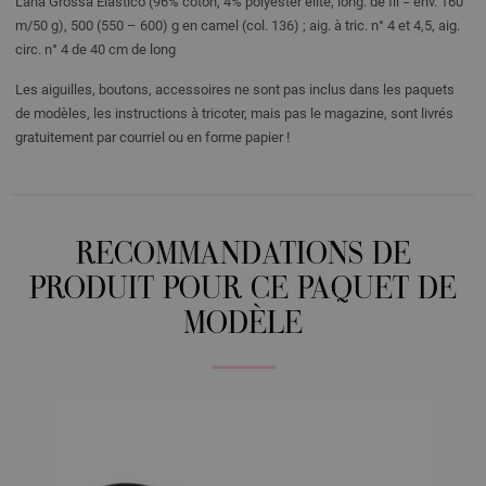
Lana Grossa Elastico (96% coton, 4% polyester élité, long. de fil = env. 160
m/50 g), 500 (550 – 600) g en camel (col. 136) ; aig. à tric. n° 4 et 4,5, aig.
circ. n° 4 de 40 cm de long
Les aiguilles, boutons, accessoires ne sont pas inclus dans les paquets
de modèles, les instructions à tricoter, mais pas le magazine, sont livrés
gratuitement par courriel ou en forme papier !
RECOMMANDATIONS DE
PRODUIT POUR CE PAQUET DE
MODÈLE