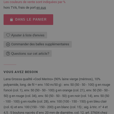
Les couleurs de vente sont indiquées par %
hors TVA, frais de port
en sus
DANS LE PANIER
Ajouter à liste d'envies
Commander des balles supplémentaires
Questions sur cet article?
VOUS AVEZ BESOIN
Lana Grossa qualité «Cool Merino» (90% laine vierge (mérinos), 10%
polyamide, long. de fil = env. 150 m/50 g) : env. 50 (50 - 50 - 100) g en rouge
foncé (col. 1), env. 50 (50 - 50 - 100) g en orange (col. 21), env. 50 (50 - 50 -
50) g en rouge (col. 34), env. 50 (50 - 50 - 50) g en noir (col. 14), env. 50 (50
- 100 - 100) g en rouille (col. 28), env. 100 (100 - 150 - 150) g en bleu clair
(col. 6) et env. 100 (150 - 150 - 200) g en blanc (col. 15) ; aig. à tric. n° 4 et
4,5 ; 5 boutons nacrés d´env. 20 mm de diamètre, col. 12, art. 37604 chez