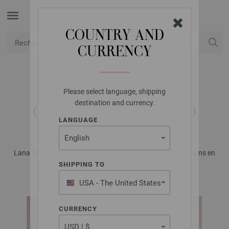
COUNTRY AND
CURRENCY
USD
Mon compte
Please select language, shipping
LANA GROSSA
destination and currency.
GILET COOL MERINO
LANGUAGE
Lana Grossa KIDS No. 14 - Magazine allemand + explications en
français | Modèle 15
SHIPPING TO
USA - The United States
of America
CURRENCY