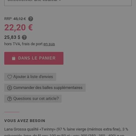
RRP:
45,12 €
22,20 €
25,83 $
hors TVA, frais de port
en sus
DANS LE PANIER
Ajouter à liste d'envies
Commander des balles supplémentaires
Questions sur cet article?
VOUS AVEZ BESOIN
Lana Grossa qualité «Twinny» (97 % laine vierge (mérinos extra fine), 3 %
polyamide, long. de fil env. 100 m/50 g) : env. 300 (350 - 350 - 400) g en