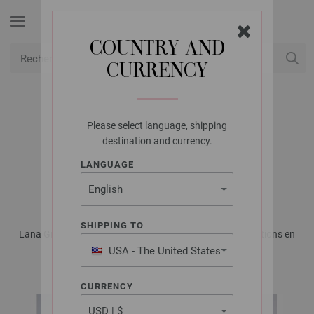
COUNTRY AND
CURRENCY
USD
Mon compte
Please select language, shipping
LANA GROSSA
destination and currency.
GILET À MANCHES
LANGUAGE
COURTES TWINNY
SHIPPING TO
Lana Grossa KIDS No. 14 - Magazine allemand + explications en
français | Modèle 31
USA - The United States
of America
CURRENCY