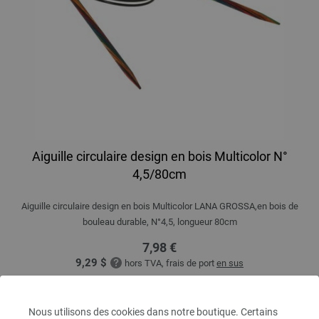
Aiguille circulaire design en bois Multicolor N°
4,5/80cm
Aiguille circulaire design en bois Multicolor LANA GROSSA,en bois de
bouleau durable, N°4,5, longueur 80cm
7,98 €
9,29 $
hors TVA, frais de port
en sus
QUANTITÉ
Nous utilisons des cookies dans notre boutique. Certains