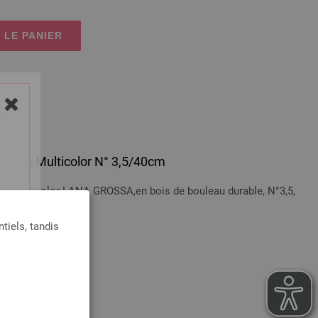
 LE PANIER
Y
 en bois Multicolor N° 3,5/40cm
bois Multicolor LANA GROSSA,en bois de bouleau durable, N°3,5,
tiels, tandis
n sus
 LE PANIER