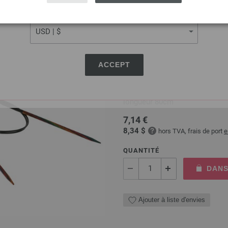
CURRENCY
Ajouter à liste d'envies
ACCEPT
Aiguille circulaire design
Aiguille circulaire design en 
longueur 80cm
7,14 €
8,34 $
hors TVA, frais de port
e
QUANTITÉ
DANS
Ajouter à liste d'envies