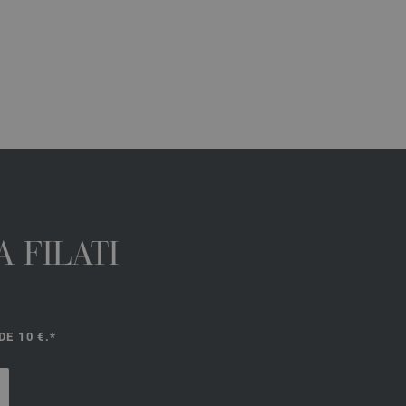
 FILATI
E 10 €.*