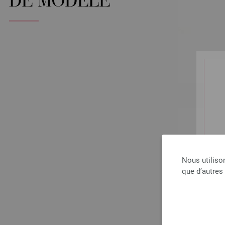
DE MODÈLE
Nous utiliso
que d’autres