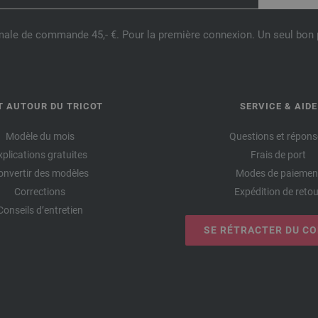
male de commande 45,- €. Pour la première connexion. Un seul bon p
T AUTOUR DU TRICOT
SERVICE & AIDE
Modèle du mois
Questions et répons
xplications gratuites
Frais de port
onvertir des modèles
Modes de paiemen
Corrections
Expédition de retou
Conseils d’entretien
SE RÉTRACTER DU C