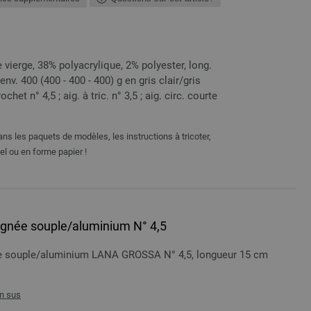
vierge, 38% polyacrylique, 2% polyester, long.
 env. 400 (400 - 400 - 400) g en gris clair/gris
het n° 4,5 ; aig. à tric. n° 3,5 ; aig. circ. courte
ns les paquets de modèles, les instructions à tricoter,
el ou en forme papier !
oignée souple/aluminium N° 4,5
née souple/aluminium LANA GROSSA N° 4,5, longueur 15 cm
n sus