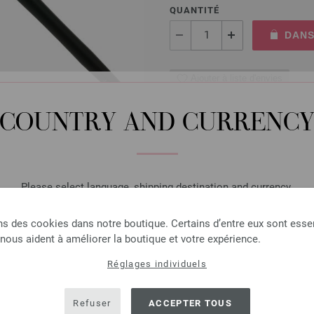
QUANTITÉ
DANS
Ajouter à liste d'envies
COUNTRY AND CURRENC
Aiguille circulaire design
Please select language, shipping destination and currency.
Aiguille circulaire design en 
longueur 40cm
LANGUAGE
ns des cookies dans notre boutique. Certains d’entre eux sont essen
7,14 €
 nous aident à améliorer la boutique et votre expérience.
8,34 $
hors TVA, frais de port
e
Réglages individuels
QUANTITÉ
SHIPPING TO
DANS
USA - The United States of America
Refuser
ACCEPTER TOUS