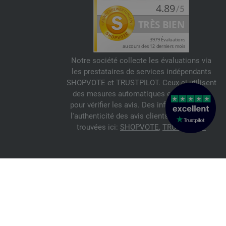
Notre société collecte les évaluations via
les prestataires de services indépendants
SHOPVOTE et TRUSTPILOT. Ceux-ci utilisent
des mesures automatiques et manuelles
pour vérifier les avis. Des informations sur
l'authenticité des avis clients peuvent être
trouvées ici:
SHOPVOTE
,
TRUSTPILOT
© 2026 FILATI eCommerce GmbH
Italiano