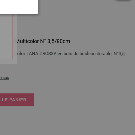
 en bois Multicolor N° 3,5/80cm
bois Multicolor LANA GROSSA,en bois de bouleau durable, N°3,5,
n sus
 LE PANIER