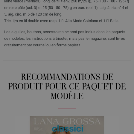
laine vierge (mérinos), long. de fil = env. 250 m/25 g), 75 (100 - 100 - 125) g
en rose pâle (col. 3) et 25 (50 - 50 - 75) g en écru (col. 1) ; aig. à tric. n° 4 et
5, aig. circ. n° 5 de 120 cm de long.
Tric. tjrs en fil double avec resp. 1 fil Alta Moda Cotolana et 1 fil Bella.
Les aiguilles, boutons, accessoires ne sont pas inclus dans les paquets
de modèles, les instructions à tricoter, mais pas le magazine, sont livrés
gratuitement par courriel ou en forme papier !
RECOMMANDATIONS DE
PRODUIT POUR CE PAQUET DE
MODÈLE