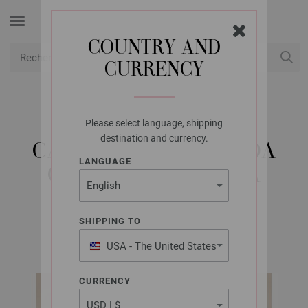
COUNTRY AND
CURRENCY
USD
Mon compte
Please select language, shipping
LANA GROSSA
destination and currency.
CARDIGAN ALTA MODA
LANGUAGE
COTOLANA & BELLA
SHIPPING TO
Classici No. 26 | Modèle 35 / Tricot 28 Modèle 27
USA - The United States
of America
CURRENCY