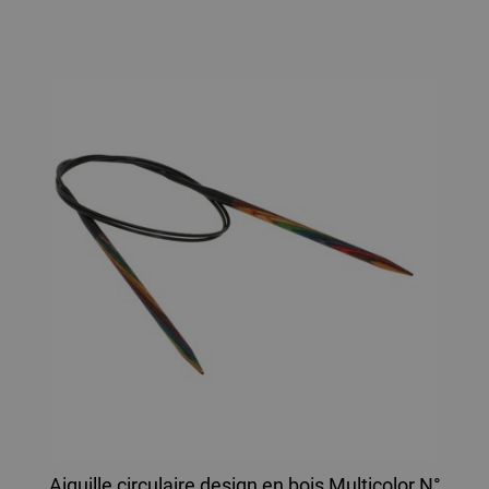
Aiguille circulaire design en bois Multicolor N°