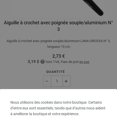
Aiguille à crochet avec poignée souple/aluminium N°
3
Aiguille à crochet avec poignée souple/aluminium LANA GROSSA N° 3,
longueur 15 cm
2,73 €
3,19 $
hors TVA, frais de port
en sus
QUANTITÉ
DANS LE PANIER
Nous utilisons des cookies dans notre boutique. Certains
d’entre eux sont essentiels, tandis que d’autres nous aident
Ajouter à liste d'envies
à améliorer la boutique et votre expérience.