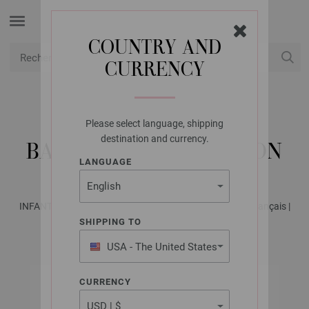
COUNTRY AND
CURRENCY
USD
Mon compte
Please select language, shipping
LANA GROSSA
destination and currency.
BANDEAU SOFT COTTON
LANGUAGE
INFANTI No. 19 - Magazine allemand + explications en français |
Modèle 6
SHIPPING TO
USA - The United States
of America
CURRENCY