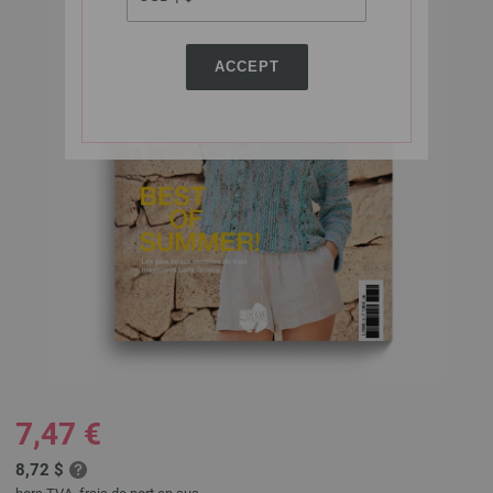
ACCEPT
7,47 €
8,72 $