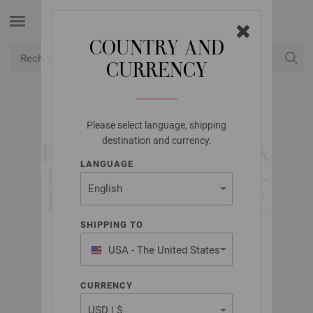
COUNTRY AND
CURRENCY
USD
Mon compte
Please select language, shipping
LANA GROSSA
destination and currency.
FILATI CROCHETER &
LANGUAGE
TRICOTER NO. 31/71 -
ÉDITION FRANÇAISE
SHIPPING TO
USA - The United States
Avril 2025
of America
CURRENCY