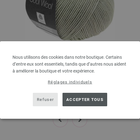
Lana Grossa
Nous utilisons des cookies dans notre boutique. Certains
COOL WOOL
d’entre eux sont essentiels, tandis que d’autres nous aident
100 % Laine vierge mérinos
à améliorer la boutique et votre expérience.
Longueur de la bobine: env. 160 m / 50 g
Réglages individuels
Épaisseur de l'aiguille: 3 - 3,5
5,46 €
6,37 $
Refuser
ACCEPTER TOUS
hors TVA, frais de port en sus, Prix de base:
109,20 €
/ kg
prev
next