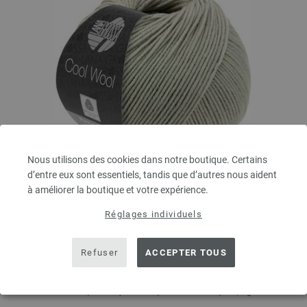
Nous utilisons des cookies dans notre boutique. Certains
d’entre eux sont essentiels, tandis que d’autres nous aident
à améliorer la boutique et votre expérience.
Lana Grossa
COOL WOOL
Réglages individuels
100 % Laine vierge mérinos
Longueur de la bobine: env. 160 m / 50 g
Épaisseur de l'aiguille: 3 - 3,5
Refuser
ACCEPTER TOUS
5,46 €
6,38 $
hors TVA, frais de port en sus, Prix de base:
109,20 €
/ kg