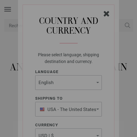
COUNTRY AND
CURRENCY
USD
Mon compte
Please select language, shipping
LANA GROSSA
destination and currency.
ANSES POUR SAC À MAIN
LANGUAGE
LILLY
Référence : 615239
SHIPPING TO
USA - The United States
of America
CURRENCY