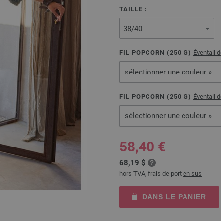
TAILLE :
FIL POPCORN (
250
G)
Éventail 
sélectionner une couleur »
FIL POPCORN (
250
G)
Éventail 
sélectionner une couleur »
58,40 €
68,19 $
hors TVA, frais de port
en sus
DANS LE PANIER