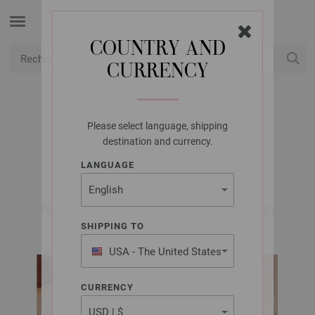
COUNTRY AND
CURRENCY
USD
Mon compte
Please select language, shipping
LANA GROSSA
destination and currency.
TUNIQUE TESSERA
LANGUAGE
FILATI Journal No. 71 | Modèle 3 / Tricot 35 Modèle 21
SHIPPING TO
USA - The United States
of America
CURRENCY