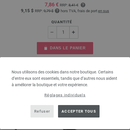
7,86 €
RRP:
8,41 €
9,15 $
RRP:
9,79 $
hors TVA, frais de port
en sus
QUANTITÉ
DANS LE PANIER
Ajouter à liste d'envies
Nous utilisons des cookies dans notre boutique. Certains
d’entre eux sont essentiels, tandis que d’autres nous aident
à améliorer la boutique et votre expérience.
Réglages individuels
Refuser
ACCEPTER TOUS