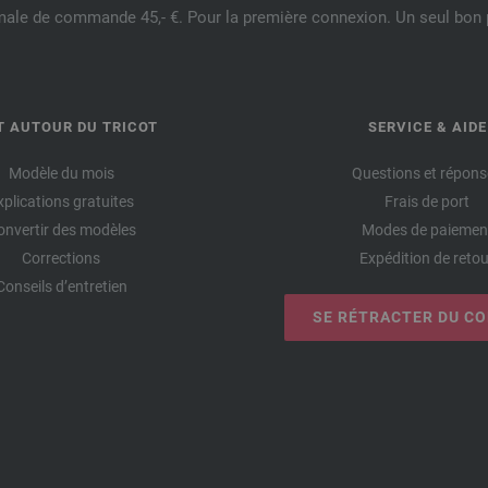
male de commande 45,- €. Pour la première connexion. Un seul bon p
T AUTOUR DU TRICOT
SERVICE & AIDE
Modèle du mois
Questions et répons
xplications gratuites
Frais de port
onvertir des modèles
Modes de paiemen
Corrections
Expédition de retou
Conseils d’entretien
SE RÉTRACTER DU C