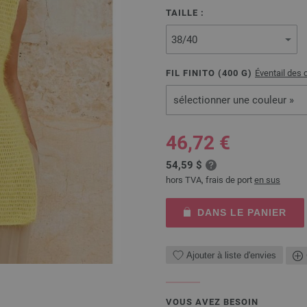
TAILLE :
FIL FINITO (
400
G)
Éventail des 
sélectionner une couleur »
46,72 €
54,59 $
hors TVA, frais de port
en sus
DANS LE PANIER
Ajouter à liste d'envies
VOUS AVEZ BESOIN