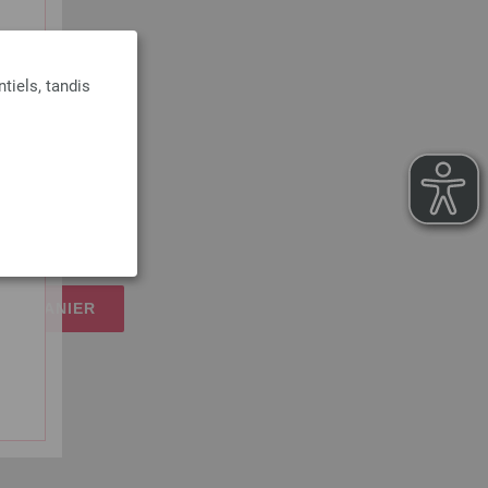
tiels, tandis
LANA GROSSA
n sus
 LE PANIER