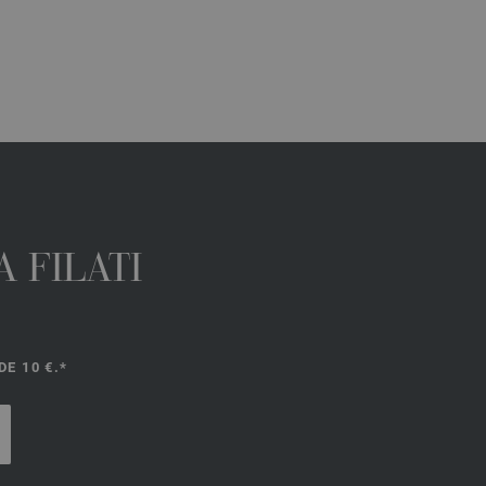
 FILATI
E 10 €.*