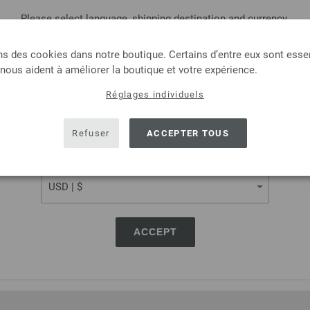
Please select language, shipping destination and currency.
LANGUAGE
ns des cookies dans notre boutique. Certains d’entre eux sont essen
 nous aident à améliorer la boutique et votre expérience.
Anneaux marqueurs
Réglages individuels
SHIPPING TO
30 Anneaux marqueurs chez 
USA - The United States of America
2,48 €
Refuser
ACCEPTER TOUS
2,90 $
hors TVA, frais de port
e
CURRENCY
QUANTITÉ
DANS
ACCEPT
Ajouter à liste d'envies