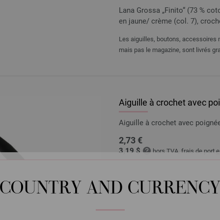
Lana Grossa „Finito“ (73 % coto
en jaune/ crème (col. 7), croc
Les aiguilles, boutons, accessoires n
mais pas le magazine, sont livrés gra
Aiguille à crochet avec p
Aiguille à crochet avec poig
2,73 €
3,19 $
hors TVA, frais de port
e
QUANTITÉ
COUNTRY AND CURRENC
DANS
Ajouter à liste d'envies