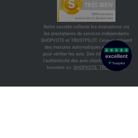
Notre société collecte les évaluations via
les prestataires de services indépendants
SHOPVOTE et TRUSTPILOT. Ceux-ci utilisent
des mesures automatiques et manuelles
pour vérifier les avis. Des informations sur
l'authenticité des avis clients peuvent être
trouvées ici:
SHOPVOTE
,
TRUSTPILOT
© 2026 FILATI eCommerce GmbH
Italiano