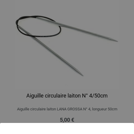
Aiguille circulaire laiton N° 4/50cm
Aiguille circulaire laiton LANA GROSSA N° 4, longueur 50cm
5,00 €
5,84 $
hors TVA, frais de port
en sus