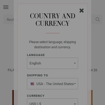
COUNTRY AND
CURRENCY
USD
Mon compte
Please select language, shipping
LANA GROSSA
destination and currency.
TOP LINARTE
LANGUAGE
FILATI No. 61 (Frühjahr/Sommer 2021) | Modèle 14 / Tricot 20
modèle 8
SHIPPING TO
USA - The United States
of America
CURRENCY