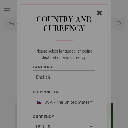
COUNTRY AND
CURRENCY
USD
Mon compte
Please select language, shipping
LANA GROSSA
destination and currency.
TOP DIVERSA
LANGUAGE
FILATI No. 69 | Modèle 18 / Tridot 31 Modèle 28
SHIPPING TO
USA - The United States
of America
CURRENCY