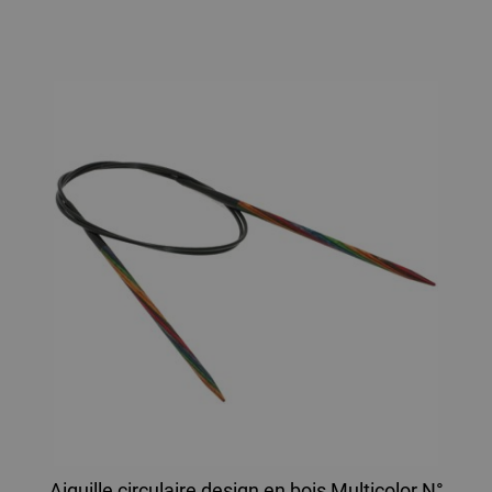
Aiguille circulaire design en bois Multicolor N°