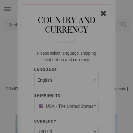
COUNTRY AND
CURRENCY
USD
Mon compte
Please select language, shipping
LANA GROSSA
destination and currency.
TOP COTONELLA
LANGUAGE
GOMITOLO No. 17 - Magazine allemand + explications en français |
Modèle 28
SHIPPING TO
USA - The United States
of America
CURRENCY