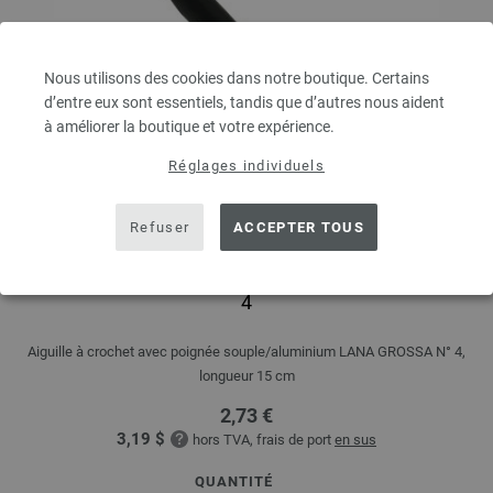
Nous utilisons des cookies dans notre boutique. Certains
d’entre eux sont essentiels, tandis que d’autres nous aident
à améliorer la boutique et votre expérience.
Réglages individuels
Refuser
ACCEPTER TOUS
Aiguille à crochet avec poignée souple/aluminium N°
4
Aiguille à crochet avec poignée souple/aluminium LANA GROSSA N° 4,
longueur 15 cm
2,73 €
3,19 $
hors TVA, frais de port
en sus
QUANTITÉ