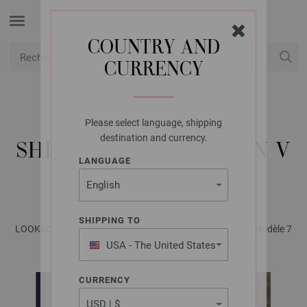
COUNTRY AND
CURRENCY
USD
Mon compte
Please select language, shipping
LANA GROSSA
destination and currency.
SHIRT À DÉCOLLETÉ EN V
LANGUAGE
SUMMER SOFTNESS
SHIPPING TO
LOOKBOOK No. 20 - Magazine (DE) + Explications (FR) | Modèle 7
USA - The United States
of America
CURRENCY