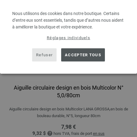
Nous utilisons des cookies dans notre boutique. Certains
d’entre eux sont essentiels, tandis que d’autres nous aident
à améliorer la boutique et votre expérience.
Réglages individuels
Refuser
ACCEPTER TOUS
Aiguille circulaire design en bois Multicolor N°
5,0/80cm
Aiguille circulaire design en bois Multicolor LANA GROSSA,en bois de
bouleau durable, N°5, longueur 80cm
7,98 €
9,32 $
hors TVA, frais de port
en sus