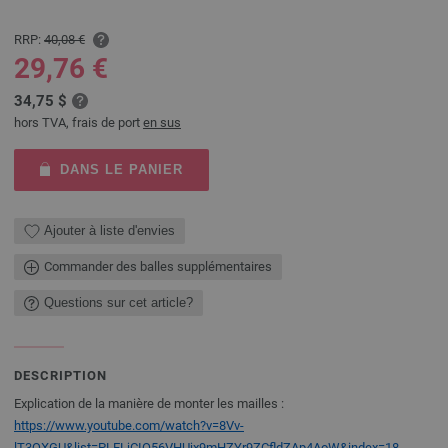
RRP:
40,08 €
29,76 €
34,75 $
hors TVA, frais de port
en sus
DANS LE PANIER
Ajouter à liste d'envies
Commander des balles supplémentaires
Questions sur cet article?
DESCRIPTION
Explication de la manière de monter les mailles :
https://www.youtube.com/watch?v=8Vv-
lT3QXGU&list=PLELjCIO56VHUjx9mHZYr9ZCfldZAp4AoW&index=18