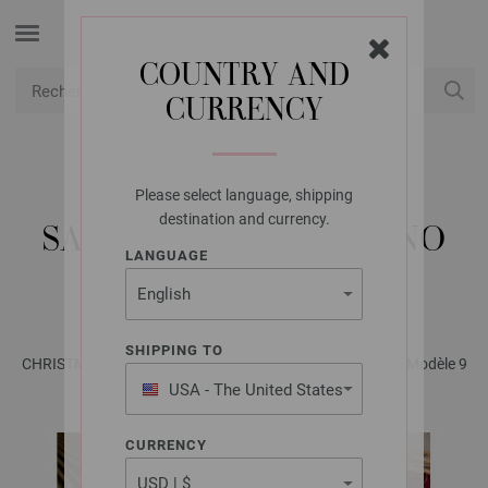
COUNTRY AND
CURRENCY
USD
Mon compte
Please select language, shipping
FILATI STUDIO
destination and currency.
SAPIN DE NOËL MERINO
LANGUAGE
MISCELA
SHIPPING TO
CHRISTMAS Special - Magazine (DE) + Explications (FR) | Modèle 9
USA - The United States
of America
CURRENCY