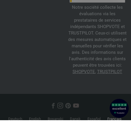
Notre société collecte les
évaluations via les
prestataires de services
indépendants SHOPVOTE et
TRUSTPILOT. Ceux-ci utilisent
des mesures automatiques et
manuelles pour vérifier les
avis. Des informations sur
l'authenticité des avis clients
peuvent être trouvées ici:
SHOPVOTE
,
TRUSTPILOT
Deutsch
English
Bosanski
Dansk
Español
Français
Hrvatski
Italiano
Nederlands
Norsk
Русский
Srpski