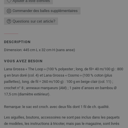
Ajouter à liste d'envies
Commander des balles supplémentaires
Questions sur cet article?
DESCRIPTION
Dimension: 445 cm L x 32 cm H (sans anse)
VOUS AVEZ BESOIN
Lana Grossa « The Loop » (100 % polyester ; long. de fil= 40 m/100 g) : 800
g en brun doré (col. 4) et Lana Grossa « Cosmo » (100 % coton (plus
paillettes), long. de fil = 260 m/100 g) : 100 g en beige clair (col. 11) ;
crochet n° 8 ; anneaux marqueurs (AM) ; 1 paire d´anses en bambou Ø
17,5 cm (diamètre extérieur).
Remarque: le sac est croch. avec deux fils dont 1 fil de ch. qualité.
Les aiguilles, boutons, accessoires ne sont pas inclus dans les paquets
de modèles, les instructions à tricoter, mais pas le magazine, sont livrés