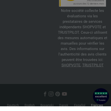
Notre société collecte les
évaluations via les
prestataires de services
indépendants SHOPVOTE et
TRUSTPILOT. Ceux-ci utilisent
des mesures automatiques et
manuelles pour vérifier les
avis. Des informations sur
l'authenticité des avis clients
peuvent être trouvées ici:
SHOPVOTE
,
TRUSTPILOT
Deutsch
English
Bosanski
Dansk
Español
Français