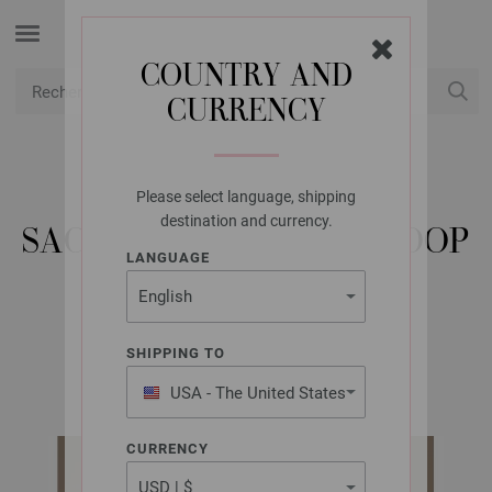
COUNTRY AND
CURRENCY
USD
Mon compte
Please select language, shipping
LANA GROSSA
destination and currency.
SAC CORBEILLE THE LOOP
LANGUAGE
& COSMO
SHIPPING TO
Bags No. 2 | Modèle 16 / Tricot 36 Modèle 39
USA - The United States
of America
CURRENCY