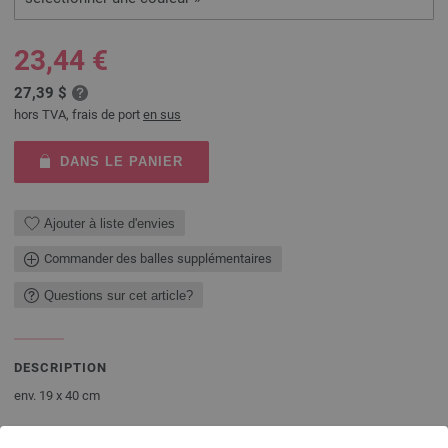
23,44 €
27,39 $
hors TVA, frais de port
en sus
DANS LE PANIER
Ajouter à liste d'envies
Commander des balles supplémentaires
Questions sur cet article?
DESCRIPTION
env. 19 x 40 cm
VOUS AVEZ BESOIN