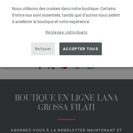
Lana Grossa qualité «The Tube» (60 % coton, 40 nylon, long. de fil = env.
Nous utilisons des cookies dans notre boutique. Certains
114 m/200 g) : env. 400 g en crème (col. 2) jaune (col. 4), en rose (col. 3),
d’entre eux sont essentiels, tandis que d’autres nous aident
rouge (col. 7), lilas (col. 9), vert menthe (col. 10) ; crochets n° 7 et 8
à améliorer la boutique et votre expérience.
Les aiguilles, boutons, accessoires ne sont pas inclus dans les paquets
Réglages individuels
de modèles, les instructions à tricoter, mais pas le magazine, sont livrés
gratuitement par courriel ou en forme papier !
Refuser
ACCEPTER TOUS
PARTAGER CETTE PAGE
BOUTIQUE EN LIGNE LANA
GROSSA FILATI
ABONNEZ-VOUS À LA NEWSLETTER MAINTENANT ET