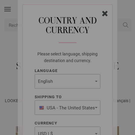
COUNTRY AND
CURRENCY
USD
Mon compte
Please select language, shipping
LANA GROSSA
destination and currency.
SAC AU CROCHET THE
LANGUAGE
TUBE
SHIPPING TO
LOOKBOOK No. 14 - Magazine allemand + explications en français |
Modèle 6
USA - The United States
of America
CURRENCY