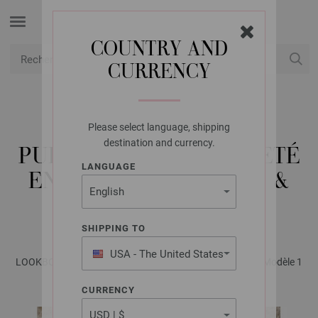
COUNTRY AND
CURRENCY
USD
Mon compte
Please select language, shipping
LANA GROSSA
destination and currency.
PULL RAYÉ À DÉCOLLETÉ
LANGUAGE
EN V BASTA, BOTTONI &
SUMMER SOFTNESS
SHIPPING TO
USA - The United States
LOOKBOOK No. 20 - Magazine (DE) + Explications (FR) | Modèle 1
of America
CURRENCY