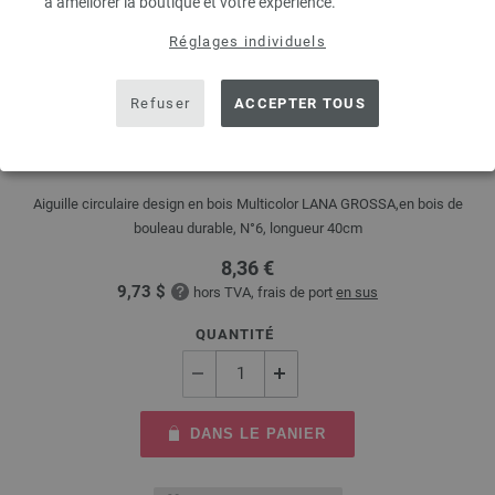
à améliorer la boutique et votre expérience.
Réglages individuels
Refuser
ACCEPTER TOUS
Aiguille circulaire design en bois Multicolor N°
6,0/40cm
Aiguille circulaire design en bois Multicolor LANA GROSSA,en bois de
bouleau durable, N°6, longueur 40cm
8,36 €
9,73 $
hors TVA, frais de port
en sus
QUANTITÉ
DANS LE PANIER