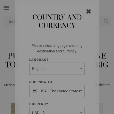
COUNTRY AND
CURRENCY
USD
Mon compte
Please select language, shipping
LANA GROSSA
destination and currency.
PULL RAGLAN AVEC UNE
LANGUAGE
TORSADE COOL WOOL BIG
SHIPPING TO
Merino Edition No. 1 - Magazine (DE) + Explications (FR) | Modèle 22
USA - The United States
of America
CURRENCY