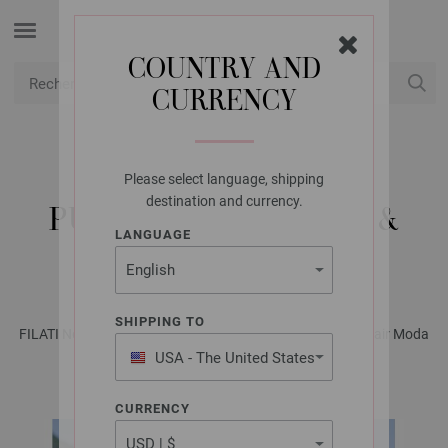
COUNTRY AND
CURRENCY
USD
Mon compte
Please select language, shipping
LANA GROSSA
destination and currency.
PULL MOHAIR MODA &
LANGUAGE
COOL MERINO
SHIPPING TO
FILATI No. 66 (Herbst/Winter 2023/24) | Modèle 20 / Mohair Moda
modèle 6
USA - The United States
of America
CURRENCY