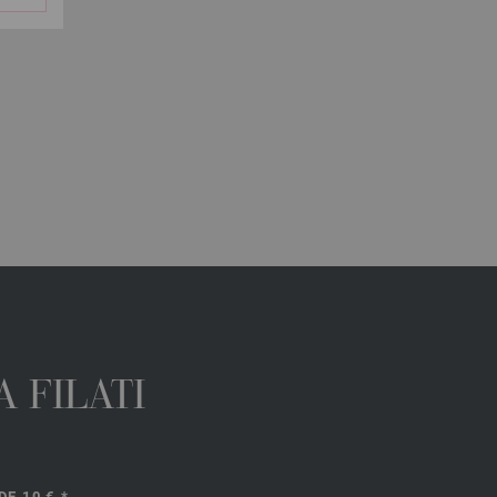
 FILATI
E 10 €.*