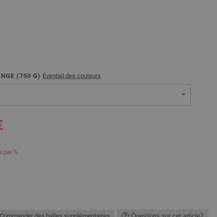
ANGE (
750
G)
Éventail des couleurs
€
s par %
Commander des balles supplémentaires
Questions sur cet article?