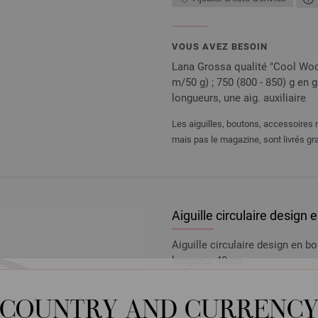
VOUS AVEZ BESOIN
Lana Grossa qualité "Cool Wool 
m/50 g) ; 750 (800 - 850) g en g
longueurs, une aig. auxiliaire
Les aiguilles, boutons, accessoires n
mais pas le magazine, sont livrés gra
Aiguille circulaire design
Aiguille circulaire design en 
longueur 40cm
7,14 €
8,34 $
hors TVA, frais de port
e
COUNTRY AND CURRENC