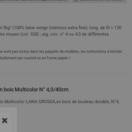
Big" (100% laine vierge (mérinos extra fine), long. de fil = 120
ris moyen (col. 928) ; aig. circ. n° 4 ou 4,5 de différentes
e sont pas inclus dans les paquets de modèles, les instructions à tricoter,
tuitement par courriel ou en forme papier !
 en bois Multicolor N° 4,0/40cm
bois Multicolor LANA GROSSA,en bois de bouleau durable, N°4,
n sus
Y