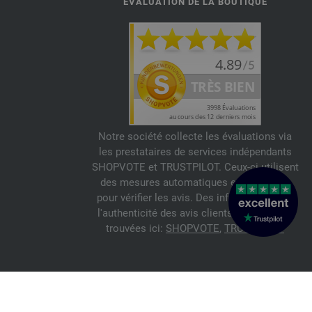
ÉVALUATION DE LA BOUTIQUE
Notre société collecte les évaluations via
les prestataires de services indépendants
SHOPVOTE et TRUSTPILOT. Ceux-ci utilisent
des mesures automatiques et manuelles
pour vérifier les avis. Des informations sur
l'authenticité des avis clients peuvent être
trouvées ici:
SHOPVOTE
,
TRUSTPILOT