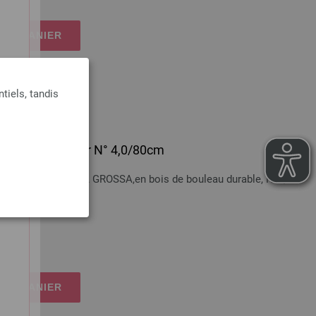
 LE PANIER
tiels, tandis
 en bois Multicolor N° 4,0/80cm
bois Multicolor LANA GROSSA,en bois de bouleau durable, N°4,
n sus
 LE PANIER