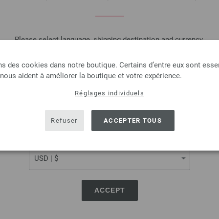
QUANTITÉ
DANS
Please select language, shipping destination and currency.
Ajouter à liste d'envies
LANGUAGE
ns des cookies dans notre boutique. Certains d’entre eux sont essen
 nous aident à améliorer la boutique et votre expérience.
Réglages individuels
SHIPPING TO
Aiguille circulaire design
USA - The United States of America
Refuser
ACCEPTER TOUS
Aiguille circulaire design en 
longueur 80cm
CURRENCY
7,14 €
8,34 $
hors TVA, frais de port
e
QUANTITÉ
ACCEPT
DANS