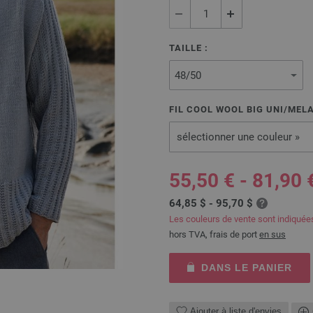
TAILLE :
FIL COOL WOOL BIG UNI/MEL
sélectionner une couleur »
55,50 € - 81,90 
64,85 $ - 95,70 $
Les couleurs de vente sont indiquée
hors TVA, frais de port
en sus
DANS LE PANIER
Ajouter à liste d'envies