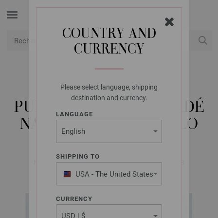
COUNTRY AND
CURRENCY
USD
Mon compte
Please select language, shipping
LANA GROSSA
destination and currency.
PULL EN MOTIF TORSADÉ
LANGUAGE
NATURAL ALPACA PELO
SHIPPING TO
Nordic Knits No. 2 | Modèle 6 / Tricot 25 Modèle 18
USA - The United States
of America
CURRENCY