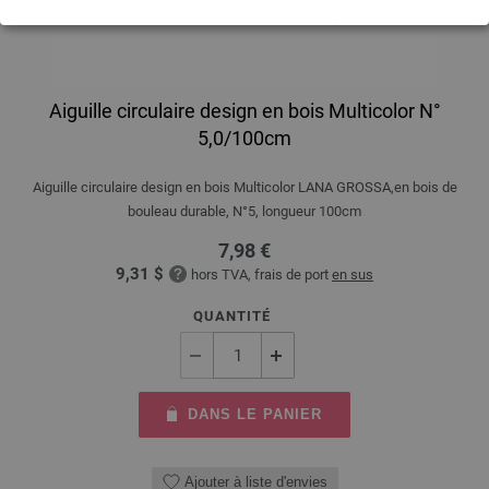
Aiguille circulaire design en bois Multicolor N°
5,0/100cm
Aiguille circulaire design en bois Multicolor LANA GROSSA,en bois de
bouleau durable, N°5, longueur 100cm
7,98 €
9,31 $
hors TVA, frais de port
en sus
QUANTITÉ
DANS LE PANIER
Ajouter à liste d'envies