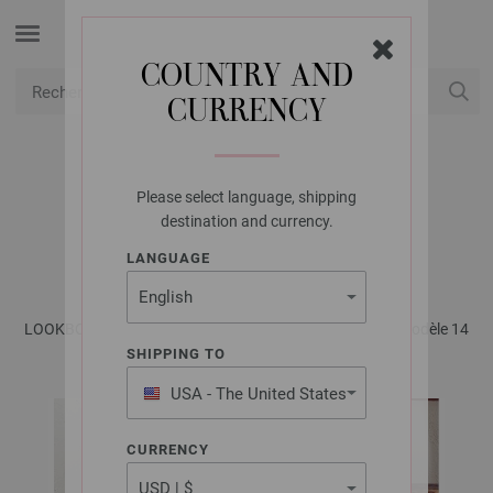
COUNTRY AND
CURRENCY
USD
Mon compte
Please select language, shipping
LANA GROSSA
destination and currency.
PULL ECOPUNO
LANGUAGE
LOOKBOOK No. 8 - Magazine (DE) + Explications (FR) | Modèle 14
SHIPPING TO
USA - The United States
of America
CURRENCY