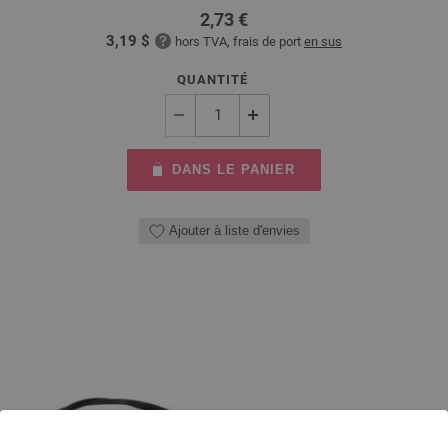
2,73 €
3,19 $
hors TVA, frais de port
en sus
QUANTITÉ
DANS LE PANIER
Ajouter à liste d'envies