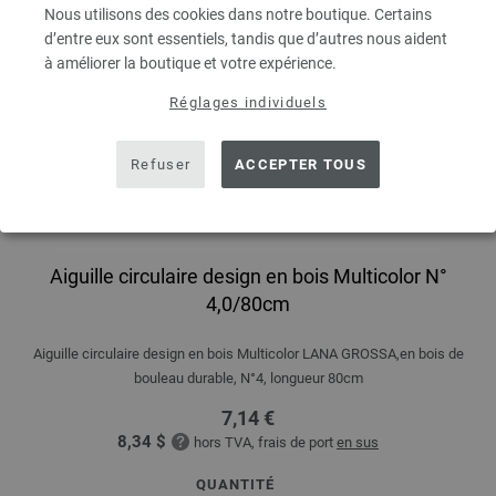
Nous utilisons des cookies dans notre boutique. Certains
d’entre eux sont essentiels, tandis que d’autres nous aident
à améliorer la boutique et votre expérience.
Réglages individuels
Refuser
ACCEPTER TOUS
Aiguille circulaire design en bois Multicolor N°
4,0/80cm
Aiguille circulaire design en bois Multicolor LANA GROSSA,en bois de
bouleau durable, N°4, longueur 80cm
7,14 €
8,34 $
hors TVA, frais de port
en sus
QUANTITÉ