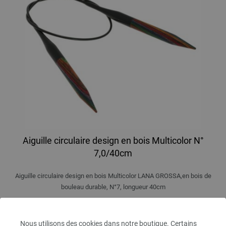
Aiguille circulaire design en bois Multicolor N°
7,0/40cm
Aiguille circulaire design en bois Multicolor LANA GROSSA,en bois de
bouleau durable, N°7, longueur 40cm
9,66 €
11,29 $
hors TVA, frais de port
en sus
Nous utilisons des cookies dans notre boutique. Certains