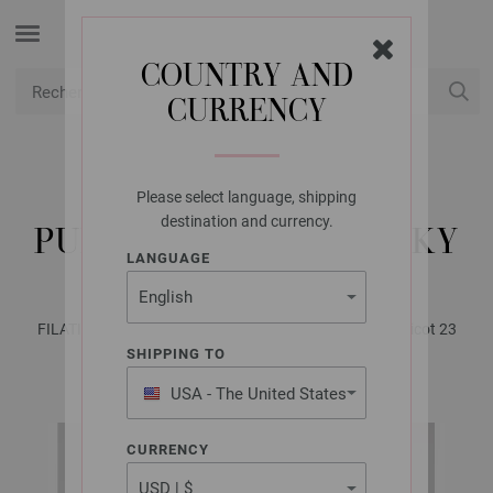
COUNTRY AND
CURRENCY
USD
Mon compte
Please select language, shipping
LANA GROSSA
destination and currency.
PULL ECOPUNO CHUNKY
LANGUAGE
FILATI No. 64 (Herbst/Winter 2022/23) | Modèle 17 / Tricot 23
modèle 17
SHIPPING TO
USA - The United States
of America
CURRENCY