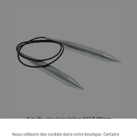
Aiguille circulaire laiton N°15/80cm
Aiguille circulaire laiton LANA GROSSA N° 15, longueur 80cm
Nous utilisons des cookies dans notre boutique. Certains