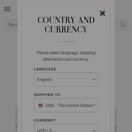
COUNTRY AND
CURRENCY
USD
Mon compte
Please select language, shipping
LANA GROSSA
destination and currency.
PULL DOLCE
LANGUAGE
FILATI No. 70 | Modèle 25 / Tricot 3 Modèle 36
SHIPPING TO
USA - The United States
of America
CURRENCY