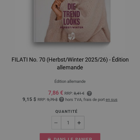
FILATI No. 70 (Herbst/Winter 2025/26) - Édition
allemande
Édition allemande
7,86 €
RRP:
8,41 €
9,15 $
RRP:
9,79 $
hors TVA, frais de port
en sus
QUANTITÉ
DANS LE PANIER