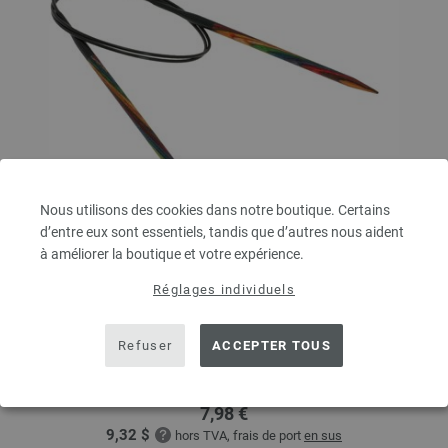
Nous utilisons des cookies dans notre boutique. Certains
d’entre eux sont essentiels, tandis que d’autres nous aident
à améliorer la boutique et votre expérience.
Aiguille circulaire design en bois Multicolor N°
Réglages individuels
5,0/80cm
Refuser
ACCEPTER TOUS
Aiguille circulaire design en bois Multicolor LANA GROSSA,en bois de
bouleau durable, N°5, longueur 80cm
7,98 €
9,32 $
hors TVA, frais de port
en sus