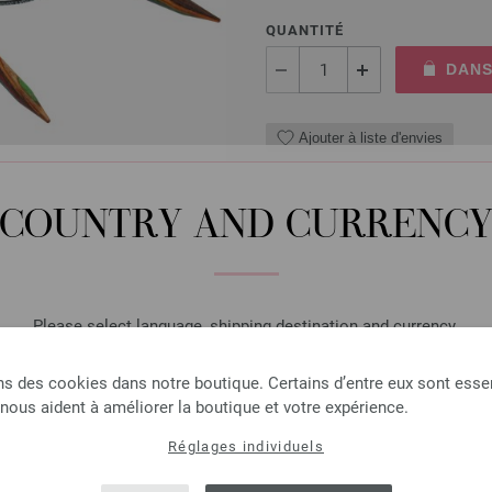
QUANTITÉ
DANS
Ajouter à liste d'envies
COUNTRY AND CURRENC
Aiguille circulaire design
Aiguille circulaire design en 
longueur 80cm
Please select language, shipping destination and currency.
8,36 €
LANGUAGE
9,76 $
hors TVA, frais de port
e
ns des cookies dans notre boutique. Certains d’entre eux sont essen
 nous aident à améliorer la boutique et votre expérience.
QUANTITÉ
Réglages individuels
SHIPPING TO
DANS