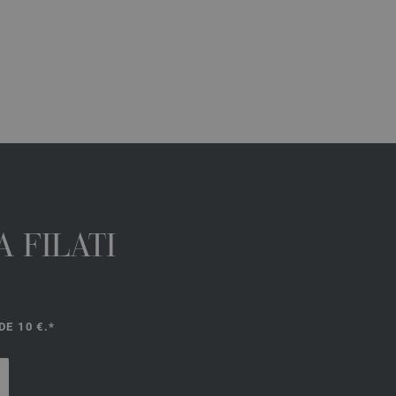
 FILATI
E 10 €.*