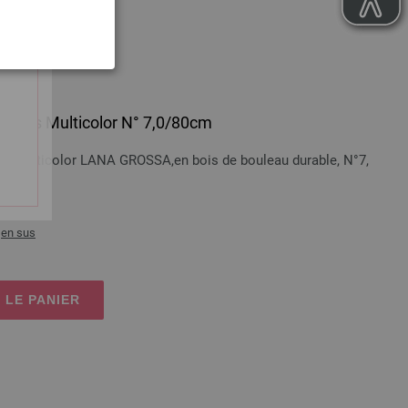
 en bois Multicolor N° 7,0/80cm
bois Multicolor LANA GROSSA,en bois de bouleau durable, N°7,
t
en sus
 LE PANIER