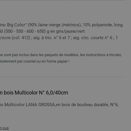
no Big Color" (90% laine vierge (mérinos), 10% polyamide, long.
50 (500 - 550 - 600 - 650) g en gris/jaune/vert
re (col. 412) ; aig. à tric. n° 6 et 7 ; aig. circ. courte n° 6 ; 1
e sont pas inclus dans les paquets de modèles, les instructions à tricoter,
tuitement par courriel ou en forme papier !
 en bois Multicolor N° 6,0/40cm
bois Multicolor LANA GROSSA,en bois de bouleau durable, N°6,
n sus