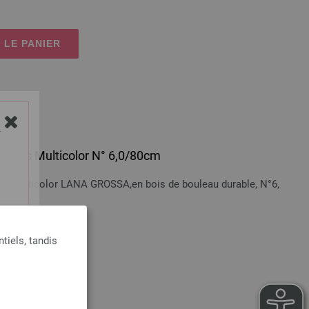
 LE PANIER
Y
 en bois Multicolor N° 6,0/80cm
bois Multicolor LANA GROSSA,en bois de bouleau durable, N°6,
n sus
tiels, tandis
 LE PANIER