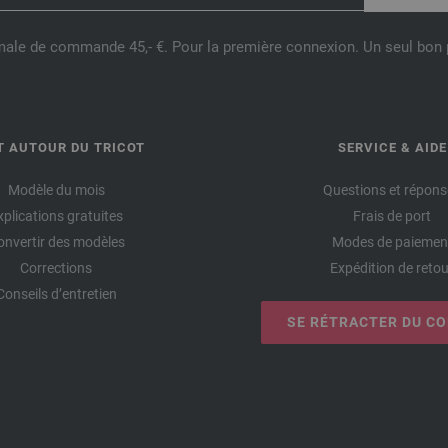
male de commande 45,- €. Pour la première connexion. Un seul bon p
T AUTOUR DU TRICOT
SERVICE & AIDE
Modèle du mois
Questions et répons
xplications gratuites
Frais de port
onvertir des modèles
Modes de paiemen
Corrections
Expédition de retou
Conseils d’entretien
SE RÉTRACTER DU C