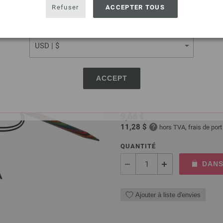
USA - The United States of America
Refuser
ACCEPTER TOUS
Ajouter à liste d'envies
CURRENCY
Aiguille circulaire design
ACCEPT
Aiguille circulaire design en 
longueur 80cm
9,66 €
11,28 $
hors TVA, frais de por
QUANTITÉ
DANS
Ajouter à liste d'envies