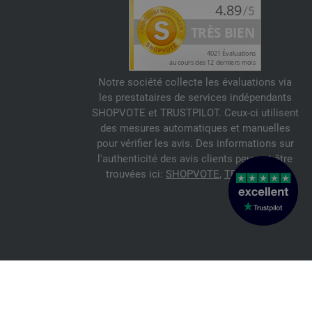
Notre société collecte les évaluations via
les prestataires de services indépendants
SHOPVOTE et TRUSTPILOT. Ceux-ci utilisent
des mesures automatiques et manuelles
pour vérifier les avis. Des informations sur
l'authenticité des avis clients peuvent être
trouvées ici:
SHOPVOTE
,
TRUSTPILOT
© 2026 FILATI eCommerce GmbH
Italiano