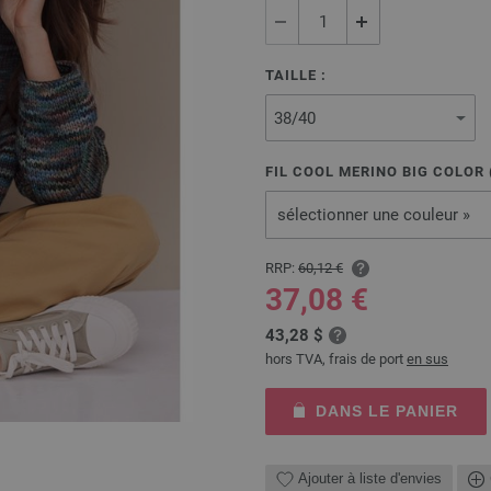
TAILLE :
FIL COOL MERINO BIG COLOR 
sélectionner une couleur »
RRP:
60,12 €
37,08 €
43,28 $
hors TVA, frais de port
en sus
DANS LE PANIER
Ajouter à liste d'envies