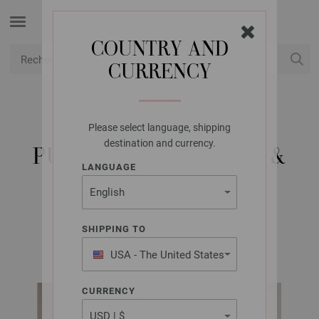
COUNTRY AND
CURRENCY
USD
Mon compte
Please select language, shipping
LANA GROSSA
destination and currency.
PULL BRIGITTE NO. 2 &
LANGUAGE
CASSATA
SHIPPING TO
FILATI No. 70 | Modèle 35 / Tricot 33 Modèle 40
USA - The United States
of America
CURRENCY