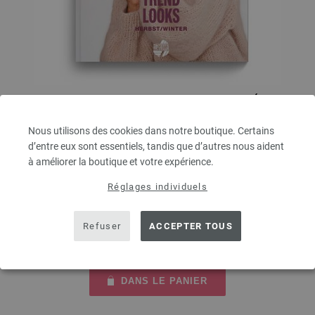
FILATI No. 70 (Herbst/Winter 2025/26) - Édition
allemande
Nous utilisons des cookies dans notre boutique. Certains
d’entre eux sont essentiels, tandis que d’autres nous aident
Édition allemande
à améliorer la boutique et votre expérience.
7,86 €
RRP:
8,41 €
Réglages individuels
9,18 $
RRP:
9,82 $
hors TVA, frais de port
en sus
QUANTITÉ
Refuser
ACCEPTER TOUS
DANS LE PANIER