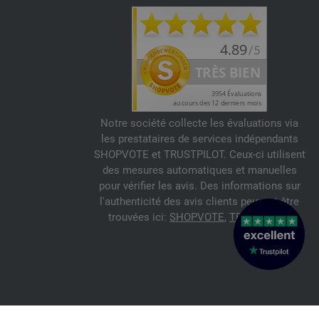
Notre société collecte les évaluations via
les prestataires de services indépendants
SHOPVOTE et TRUSTPILOT. Ceux-ci utilisent
des mesures automatiques et manuelles
pour vérifier les avis. Des informations sur
l'authenticité des avis clients peuvent être
trouvées ici:
SHOPVOTE
,
TRUSTPILOT