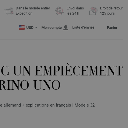
Dans le monde entier
Envoi dans
Droit de retour
Expédition
les 24 h
125 jours
Liste d'envies
USD
Mon compte
Panier
EC UN EMPIÈCEMENT
RINO UNO
e allemand + explications en français | Modèle 32