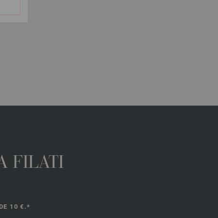
 FILATI
E 10 €.*