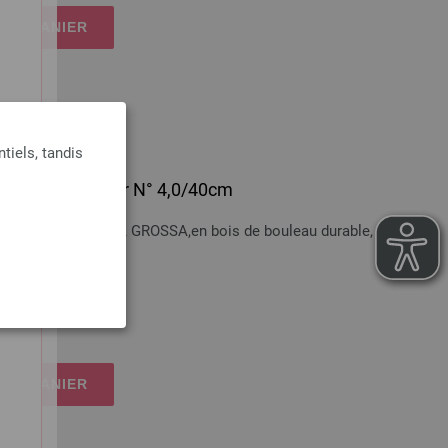
Y
 LE PANIER
tiels, tandis
 en bois Multicolor N° 4,0/40cm
bois Multicolor LANA GROSSA,en bois de bouleau durable, N°4,
n sus
 LE PANIER