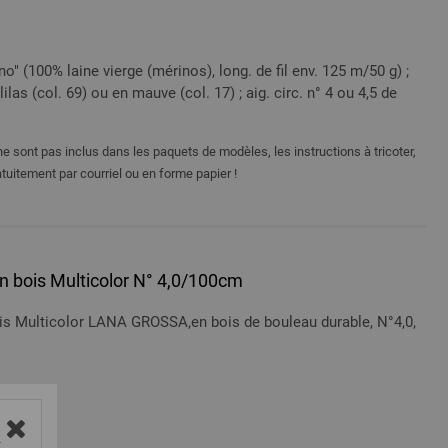
" (100% laine vierge (mérinos), long. de fil env. 125 m/50 g) ;
lilas (col. 69) ou en mauve (col. 17) ; aig. circ. n° 4 ou 4,5 de
e sont pas inclus dans les paquets de modèles, les instructions à tricoter,
tuitement par courriel ou en forme papier !
 en bois Multicolor N° 4,0/100cm
bois Multicolor LANA GROSSA,en bois de bouleau durable, N°4,0,
n sus