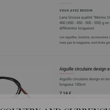
VOUS AVEZ BESOIN
Lana Grossa qualité "Merino Uno
400 (450 - 450 - 500 - 550) g en 
différentes longueurs
Les aiguilles, boutons, accessoires n
mais pas le magazine, sont livrés gra
Aiguille circulaire design
Aiguille circulaire design en 
longueur 100cm
7,14 €
8,34 $
hors TVA, frais de port
e
QUANTITÉ